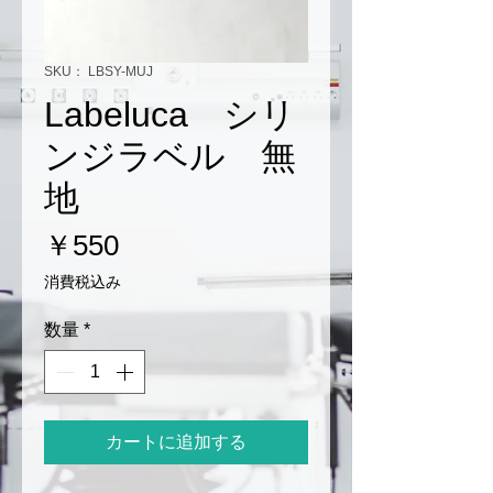
SKU： LBSY-MUJ
Labeluca シリ
ンジラベル 無
地
価
￥550
格
消費税込み
数量
*
カートに追加する