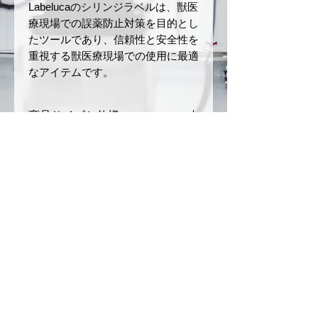
Labelucaのシリンジラベルは、獣医
療現場での誤薬防止対策を目的とし
たツールであり、信頼性と安全性を
重視する獣医療現場での使用に最適
なアイテムです。
商品サイズと仕様
サイズ：幅
12 mm
× 長さ
返品・返金ポリシー
40 mm
ロールの長さ：5 m
お届けした商品に初期不良や破損
商品の配送について
材質：和紙
があった場合、商品到着後7日以
ミシン目あり
内にご連絡ください。未使用・未
ご注文確定後、3〜5営業日以内
注意事項
開封品に限り、返品または交換を
に発送いたします。（銀行振込の
承ります。
場合は、入金を確認後の発送とな
本製品は、誤薬リスクを軽減
お客様のご都合による返品（イメ
ります）
させるためのツールですが、
ージ違い、注文ミスなど）や開封
配送方法は日本郵便（クリックポ
完全な誤薬防止を保証するも
© 2026
by CONSCIOUS
済みまたは使用済みの商品は返品
スト）を利用します。（ご注文内
のではありません。投薬の際
不可事項となりますのでご了承く