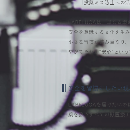
「投薬ミス防止への活用
LABELUCAは、単なる
安全を意識する文化を生
小さな習慣が積み重なり
やがてそれが“安心”とい
安全を習慣にしたい現
LABELUCAを届けたいの
薬を扱うすべての獣医療