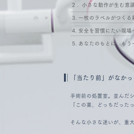
​ 2
.
小さな動作が生む意識
3.
一枚のラベルがつくる
4.
安全を習慣にたい現場
5.
あなたのもとに、もう
「当たり前」がなかっ
手術前の処置室。並んだ
「この薬、どっちだった
そんな小さな迷いが、重