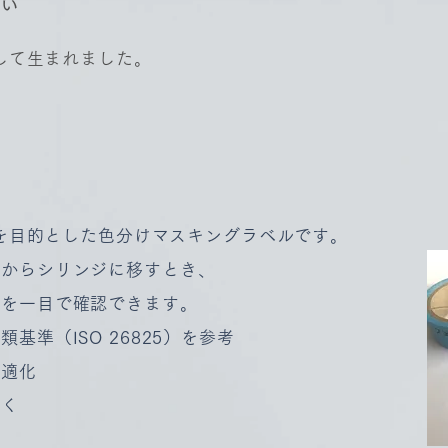
い
うして生まれました。
防止を目的とした色分けマスキングラベルです。
ルからシリンジに移すとき、
物を一目で確認できます。
基準（ISO 26825）を参考
最適化
すく