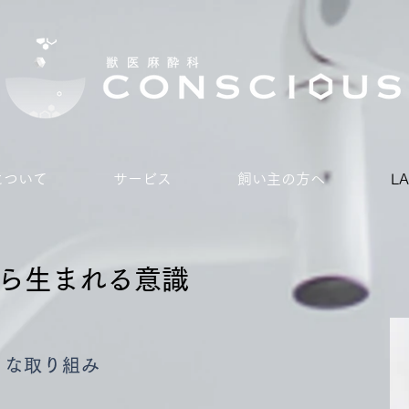
Sについて
サービス
飼い主の方へ
L
ら生まれる意識
ら生まれる意識
小さな取り組み