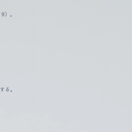
19）。
する。