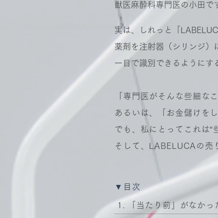
獣医麻酔科専門医の小田で
実は、しれっと「LABEL
薬剤を注射器（シリンジ）
一目で識別できるようにす
「専門医がそんな些細な
あるいは、「お金儲けを
でも、私にとってこれは“
そして、LABELUCA
▼目次
1.
「当たり前」がなかった