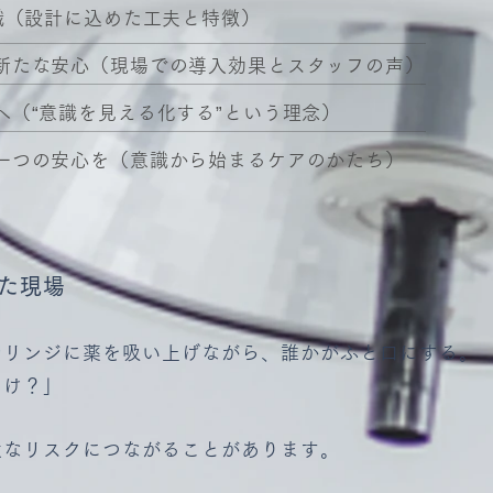
​（設計に込めた工夫と特徴）
新たな安心（現場での導入効果とスタッフの声）
へ（“意識を見える化する”という理念）
一つの安心を（意識から始まるケアのかたち）
た現場
シリンジに薬を吸い上げながら、誰かがふと口にする。
っけ？」
大なリスクにつながることがあります。