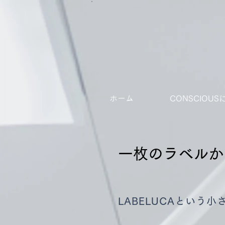
ホーム
CONSCIOU
一枚のラベルか
一枚のラベルか
LABELUCAという