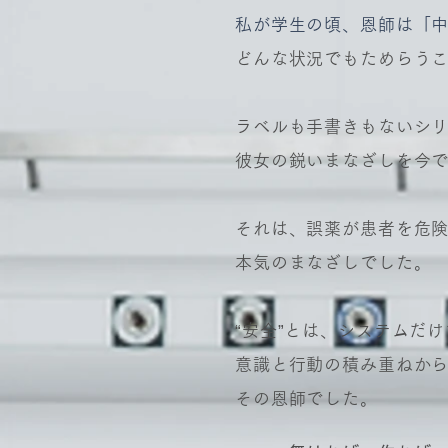
私が学生の頃、恩師は「
どんな状況でもためらう
ラベルも手書きもないシ
彼女の鋭いまなざしを今
それは、誤薬が患者を危
本気のまなざしでした。
“安全”とは、システムだ
意識と行動の積み重ねか
その恩師でした。