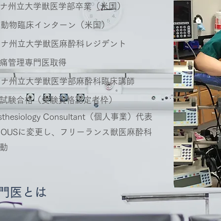
ナ州立大学獣医学部卒業（米国）
大学小動物臨床インターン（米国）
ロライナ州立大学獣医麻酔科レジデント
痛管理専門医取得
ロライナ州立大学獣医学部麻酔科臨床講師
試験合格（受験資格認定者枠）
Anesthesiology Consultant（個人事業）代表
SCIOUSに変更し、フリーランス獣医麻酔科
活動
門医とは