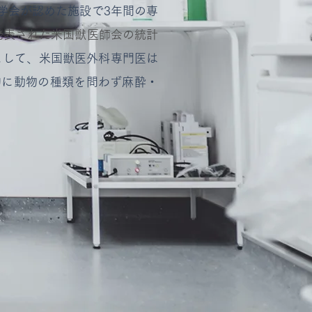
学会が認めた施設で3年間の専
に発表された米国獣医師会の統計
として、米国獣医外科専門医は
的に動物の種類を問わず麻酔・