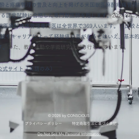
麻酔と疼痛管理の普及と向上を掲げる
米国獣医麻酔疼痛管理
ある認定試験に合格した専門獣医師を指します。
2024年
獣医麻酔疼痛管理専門医は全世界で369人います。
（比較
施設やキャリアによって経験値の差があるとはいえ、
基本
す。
また、教育活動や学術研究活動も行なっています。
公式サイト
（英語のみ）
© 2026
by CONSCIOUS
プライバシーポリシー
特定商取引法に基づく表記
Do Not Sell My Personal Information