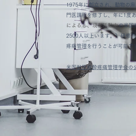
1975年に創立され、動物の
門医課程を修了し、
年に1度
によると、現在活動中
の米国
2500
人以上います。）
研修
疼痛管理を行うことが可能で
米国獣医麻酔疼痛管理学会の