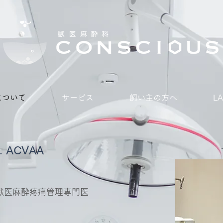
Sについて
サービス
飼い主の方へ
L
l. ACVAA
獣医麻酔疼痛管理専門医