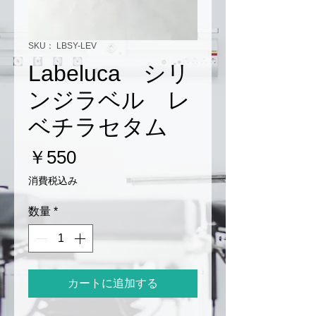
SKU： LBSY-LEV
Labeluca シリ
ンジラベル レ
ベチラセタム
価
￥550
格
消費税込み
数量
*
カートに追加する