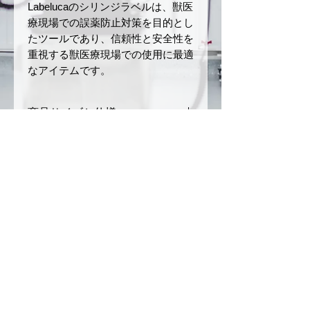
Labelucaのシリンジラベルは、獣医
療現場での誤薬防止対策を目的とし
たツールであり、信頼性と安全性を
重視する獣医療現場での使用に最適
なアイテムです。
商品サイズと仕様
サイズ：幅
12 mm
× 長さ
返品・返金ポリシー
40 mm
ロールの長さ：5 m
お届けした商品に初期不良や破損
商品の配送について
材質：和紙
があった場合、商品到着後7日以
ミシン目あり
内にご連絡ください。未使用・未
ご注文確定後、3〜5営業日以内
注意事項
開封品に限り、返品または交換を
に発送いたします。（銀行振込の
承ります。
場合は、入金を確認後の発送とな
本製品は、誤薬リスクを軽減
お客様のご都合による返品（イメ
ります）
させるためのツールですが、
ージ違い、注文ミスなど）や開封
配送方法は日本郵便（クリックポ
完全な誤薬防止を保証するも
© 2026
by CONSCIOUS
済みまたは使用済みの商品は返品
スト）を利用します。（ご注文内
のではありません。投薬の際
不可事項となりますのでご了承く