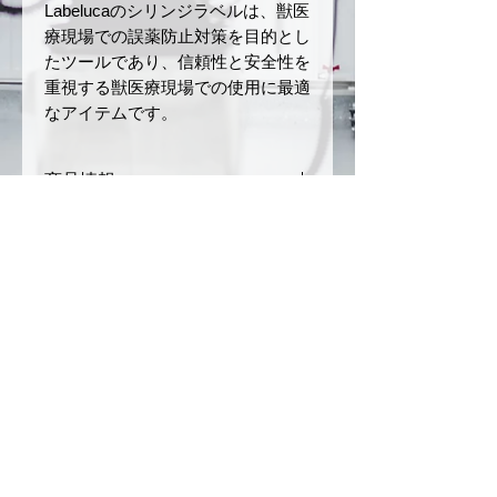
Labelucaのシリンジラベルは、獣医
療現場での誤薬防止対策を目的とし
たツールであり、信頼性と安全性を
重視する獣医療現場での使用に最適
なアイテムです。
商品情報
サイズ：幅 15 mm × 長さ
返品・返金ポリシー
40 mm
ロールの長さ：5 m
商品の配送について
材質：和紙
お届けした商品に初期不良や破損
ラベル色：黄色
があった場合、商品到着後7日以
ご注文確定後、3〜5営業日以内
文字色：黒
注意事項
内にご連絡ください。未使用・未
に発送いたします。（銀行振込の
印刷事項：プロポフォール
開封品に限り、返品または交換を
場合は、入金を確認後の発送とな
本製品は、誤薬リスクを軽減
______mg/mL
承ります。
ります）
させるためのツールですが、
ミシン目あり
お客様のご都合による返品（イメ
配送方法は日本郵便（クリックポ
完全な誤薬防止を保証するも
© 2026
by CONSCIOUS
ージ違い、注文ミスなど）や開封
スト）を利用します。（ご注文内
のではありません。投薬の際
済みまたは使用済みの商品は返品