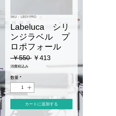
SKU： LBSY-PRO
Labeluca シリ
ンジラベル プ
ロポフォール
通
セ
 ￥550 
￥413
常
ー
消費税込み
価
ル
数量
*
格
価
格
カートに追加する