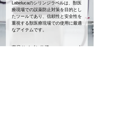
Labelucaのシリンジラベルは、獣医
療現場での誤薬防止対策を目的とし
たツールであり、信頼性と安全性を
重視する獣医療現場での使用に最適
なアイテムです。
商品サイズと仕様
サイズ：幅
12 mm
× 長さ
返品・返金ポリシー
40 mm
ロールの長さ：5 m
お届けした商品に初期不良や破損
商品の配送について
材質：和紙
があった場合、商品到着後7日以
ミシン目あり
内にご連絡ください。未使用・未
ご注文確定後、3〜5営業日以内
注意事項
開封品に限り、返品または交換を
に発送いたします。（銀行振込の
承ります。
場合は、入金を確認後の発送とな
本製品は、誤薬リスクを軽減
お客様のご都合による返品（イメ
ります）
させるためのツールですが、
ージ違い、注文ミスなど）や開封
配送方法は日本郵便（クリックポ
完全な誤薬防止を保証するも
© 2026
by CONSCIOUS
済みまたは使用済みの商品は返品
スト）を利用します。（ご注文内
のではありません。投薬の際
不可事項となりますのでご了承く