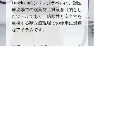
Labelucaのシリンジラベルは、獣医
療現場での誤薬防止対策を目的とし
たツールであり、信頼性と安全性を
重視する獣医療現場での使用に最適
なアイテムです。
商品サイズと仕様
サイズ：幅
12 mm
× 長さ
返品・返金ポリシー
40 mm
ロールの長さ：5 m
お届けした商品に初期不良や破損
商品の配送について
材質：和紙
があった場合、商品到着後7日以
ミシン目あり
内にご連絡ください。未使用・未
ご注文確定後、3〜5営業日以内
注意事項
開封品に限り、返品または交換を
に発送いたします。（銀行振込の
承ります。
場合は、入金を確認後の発送とな
本製品は、誤薬リスクを軽減
お客様のご都合による返品（イメ
ります）
させるためのツールですが、
ージ違い、注文ミスなど）や開封
配送方法は日本郵便（クリックポ
完全な誤薬防止を保証するも
© 2026
by CONSCIOUS
済みまたは使用済みの商品は返品
スト）を利用します。（ご注文内
のではありません。投薬の際
不可事項となりますのでご了承く