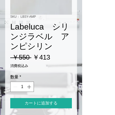
SKU： LBSY-AMP
Labeluca シリ
ンジラベル ア
ンピシリン
通
セ
 ￥550 
￥413
常
ー
消費税込み
価
ル
数量
*
格
価
格
カートに追加する