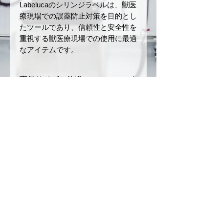
Labelucaのシリンジラベルは、獣医
療現場での誤薬防止対策を目的とし
たツールであり、信頼性と安全性を
重視する獣医療現場での使用に最適
なアイテムです。
商品サイズと仕様
サイズ：幅 15 mm × 長さ
返品・返金ポリシー
40 mm
ロールの長さ：5 m
お届けした商品に初期不良や破損
商品の配送について
材質：和紙
があった場合、商品到着後7日以
ミシン目あり
内にご連絡ください。未使用・未
ご注文確定後、3〜5営業日以内
注意事項
開封品に限り、返品または交換を
に発送いたします。（銀行振込の
承ります。
場合は、入金を確認後の発送とな
本製品は、誤薬リスクを軽減
お客様のご都合による返品（イメ
ります）
させるためのツールですが、
ージ違い、注文ミスなど）や開封
配送方法は日本郵便（クリックポ
完全な誤薬防止を保証するも
© 2026
by CONSCIOUS
済みまたは使用済みの商品は返品
スト）を利用します。（ご注文内
のではありません。投薬の際
不可事項となりますのでご了承く