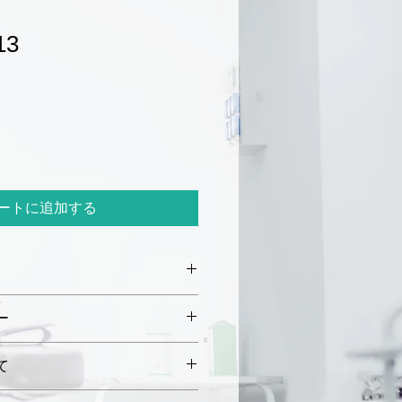
セ
13
ー
ル
価
格
ートに追加する
m × 長さ 40 mm
ー
 m
初期不良や破損があった場合、
て
内にご連絡ください。未使用・
返品または交換を承ります。
〜5営業日以内に発送いたしま