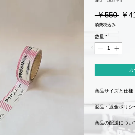
SKU： LBSY-ATI
通
 ￥550 
￥4
常
消費税込み
価
数量
*
格
カ
商品サイズと仕様
サイズ：幅 15 m
返品・返金ポリシ
ロールの長さ：5
材質：和紙
お届けした商品に
商品の配送につい
ミシン目あり
商品到着後7日以
未開封品に限り、
ご注文確定後、3