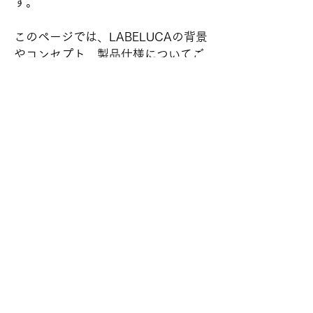
す。
このページでは、LABELUCAの背景
やコンセプト、製品仕様についてご
紹介しています。
▶︎ 
詳細はこちら
Previous
Next
© 2026
by CONSCIOUS
プライバシーポリシー
特定商取引法に基づく表記
Do Not Sell My Personal Information