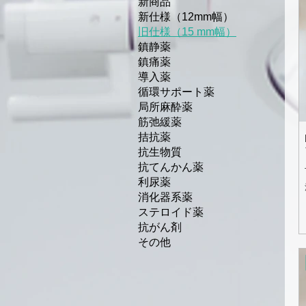
新商品
新仕様（12mm幅）
旧仕様（15 mm幅）
鎮静薬
鎮痛薬
導入薬
循環サポート薬
局所麻酔薬
筋弛緩薬
拮抗薬
抗生物質
抗てんかん薬
利尿薬
消化器系薬
ステロイド薬
抗がん剤
その他