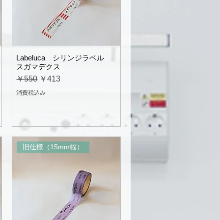
Labeluca シリンジラベル
スガマデクス
通常価格
セール価格
￥550
￥413
消費税込み
旧仕様（15mm幅）