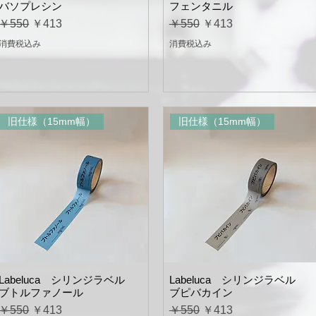
バソプレシン
フェンタニル
通常価格
セール価格
通常価格
セール価格
￥550
￥413
￥550
￥413
消費税込み
消費税込み
旧仕様（15mm幅）
旧仕様（15mm幅）
Labeluca シリンジラベル
Labeluca シリンジラベル
ブトルファノール
ブピバカイン
通常価格
セール価格
通常価格
セール価格
￥550
￥413
￥550
￥413