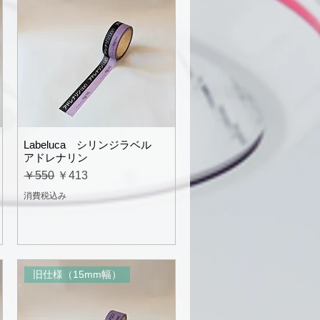
Labeluca シリンジラベル
アドレナリン
通常価格
セール価格
￥550
￥413
消費税込み
旧仕様（15mm幅）