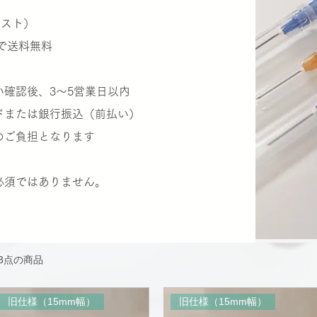
ポスト）
で送料無料
確認後、3〜5営業日以内
ドまたは銀行振込（前払い）
ご負担となります
必須ではありません。
33点の商品
旧仕様（15mm幅）
旧仕様（15mm幅）