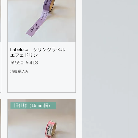
Labeluca シリンジラベル
エフェドリン
通常価格
セール価格
￥550
￥413
消費税込み
旧仕様（15mm幅）