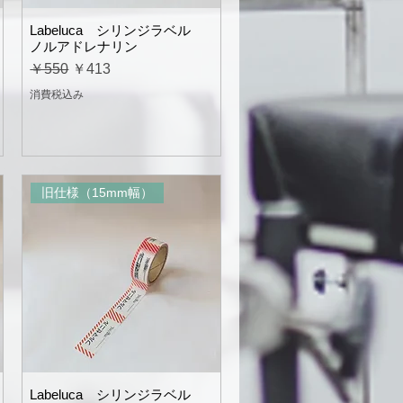
Labeluca シリンジラベル
ノルアドレナリン
通常価格
セール価格
￥550
￥413
消費税込み
旧仕様（15mm幅）
Labeluca シリンジラベル