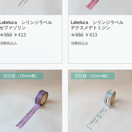
Labeluca シリンジラベル
Labeluca シリンジラベル
セファゾリン
デクスメデトミジン
通常価格
セール価格
通常価格
セール価格
￥550
￥413
￥550
￥413
消費税込み
消費税込み
旧仕様（15mm幅）
旧仕様（15mm幅）