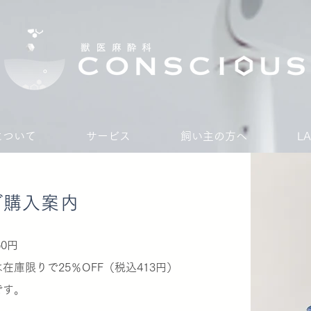
Sについて
サービス
飼い主の方へ
L
​ご購入案内
0円
庫限りで25％OFF（税込413円）
です。