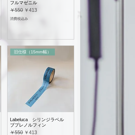
フルマゼニル
通常価格
セール価格
￥550
￥413
消費税込み
旧仕様（15mm幅）
Labeluca シリンジラベル
ブプレノルフィン
通常価格
セール価格
￥550
￥413