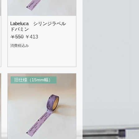
Labeluca シリンジラベル
ドパミン
通常価格
セール価格
￥550
￥413
消費税込み
旧仕様（15mm幅）