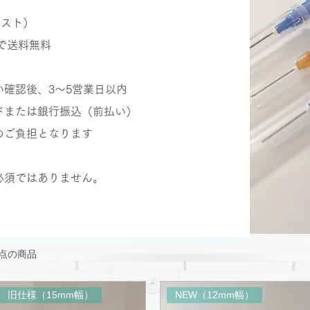
ポスト）
で送料無料
確認後、3〜5営業日以内
ドまたは銀行振込（前払い）
ご負担となります
必須ではありません。
4点の商品
旧仕様（15mm幅）
NEW（12mm幅）