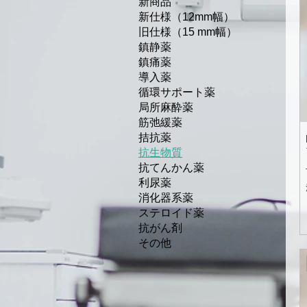
新商品
新仕様（12mm幅）
旧仕様（15 mm幅）
鎮静薬
鎮痛薬
導入薬
循環サポート薬
局所麻酔薬
筋弛緩薬
拮抗薬
抗生物質
抗てんかん薬
利尿薬
消化器系薬
ステロイド薬
抗がん剤
その他