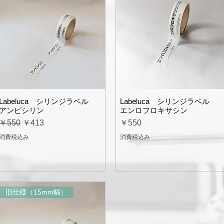
Labeluca シリンジラベル
Labeluca シリンジラベル
アンピシリン
エンロフロキサシン
通常価格
セール価格
価格
￥550
￥413
￥550
消費税込み
消費税込み
旧仕様（15mm幅）