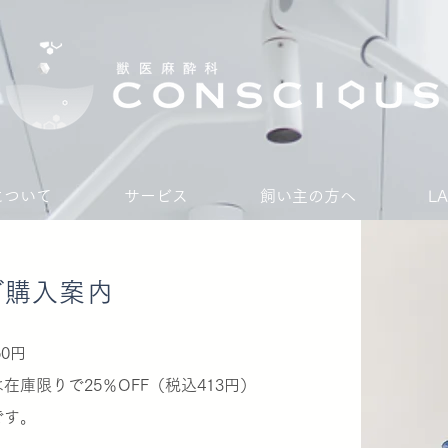
Sについて
サービス
飼い主の方へ
L
​ご購入案内
0円
庫限りで25％OFF（税込413円）
です。