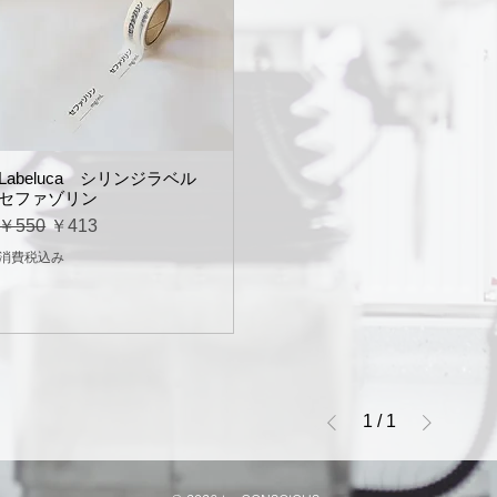
Labeluca シリンジラベル
セファゾリン
通常価格
セール価格
￥550
￥413
消費税込み
1
/
1