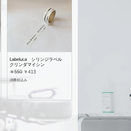
Labeluca シリンジラベル
クリンダマイシン
通常価格
セール価格
￥550
￥413
消費税込み