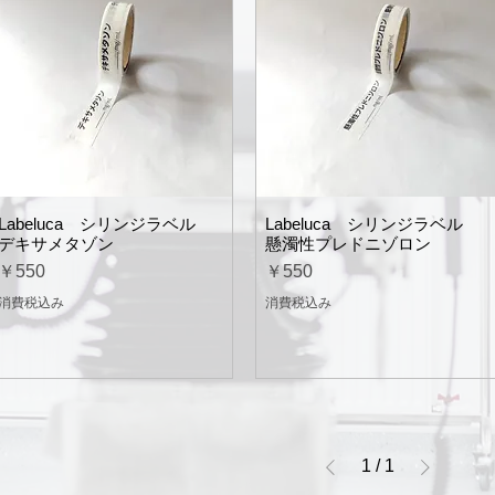
Labeluca シリンジラベル
Labeluca シリンジラベル
デキサメタゾン
懸濁性プレドニゾロン
価格
価格
￥550
￥550
消費税込み
消費税込み
1
/
1