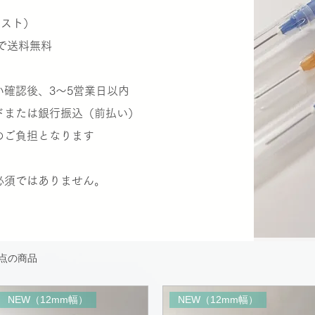
ポスト）
で送料無料
確認後、3〜5営業日以内
ドまたは銀行振込（前払い）
ご負担となります
必須ではありません。
3点の商品
NEW（12mm幅）
NEW（12mm幅）