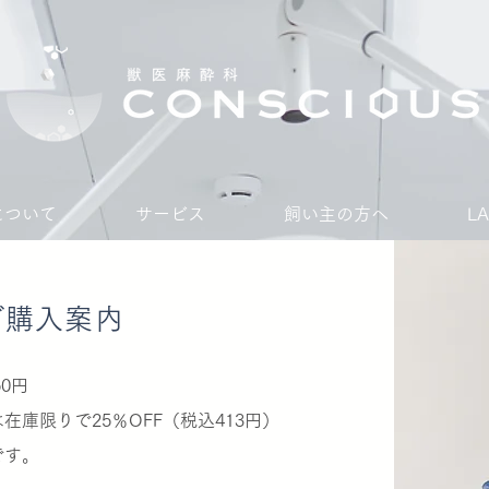
Sについて
サービス
飼い主の方へ
L
​ご購入案内
0円
庫限りで25％OFF（税込413円）
です。