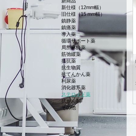
新商品
新仕様（12mm幅）
旧仕様（15 mm幅）
鎮静薬
鎮痛薬
導入薬
循環サポート薬
局所麻酔薬
筋弛緩薬
拮抗薬
抗生物質
抗てんかん薬
利尿薬
消化器系薬
ステロイド薬
抗がん剤
その他