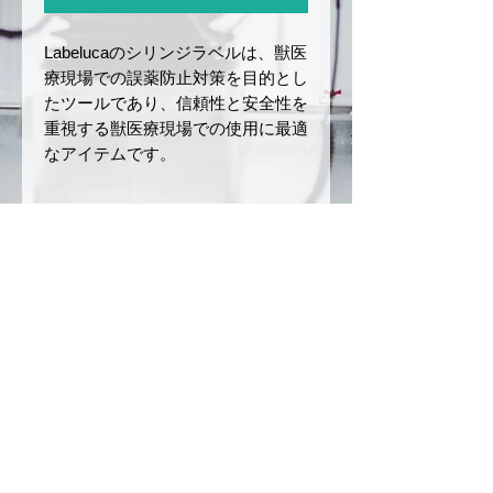
Labelucaのシリンジラベルは、獣医
療現場での誤薬防止対策を目的とし
たツールであり、信頼性と安全性を
重視する獣医療現場での使用に最適
なアイテムです。
商品サイズと仕様
サイズ：幅
12 mm
× 長さ
返品・返金ポリシー
40 mm
ロールの長さ：5 m
お届けした商品に初期不良や破損
商品の配送について
材質：和紙
があった場合、商品到着後7日以
ミシン目あり
内にご連絡ください。未使用・未
ご注文確定後、3〜5営業日以内
注意事項
開封品に限り、返品または交換を
に発送いたします。（銀行振込の
承ります。
場合は、入金を確認後の発送とな
本製品は、誤薬リスクを軽減
お客様のご都合による返品（イメ
ります）
させるためのツールですが、
ージ違い、注文ミスなど）や開封
配送方法は日本郵便（クリックポ
完全な誤薬防止を保証するも