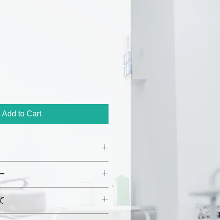
Add to Cart
mm
× 長さ 40 mm
ー
 m
初期不良や破損があった場合、
て
内にご連絡ください。未使用・
返品または交換を承ります。
〜5営業日以内に発送いたしま