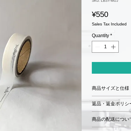
SKU: LBSY-MUJ
Price
¥550
Sales Tax Included
Quantity
*
商品サイズと仕様
サイズ：幅
12 
返品・返金ポリシ
ロールの長さ：5
材質：和紙
お届けした商品に
商品の配送につい
ミシン目あり
商品到着後7日以
未開封品に限り、
ご注文確定後、3