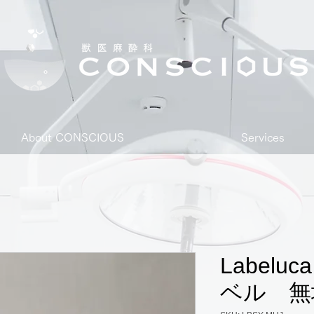
About CONSCIOUS
Services
Label
ベル 無