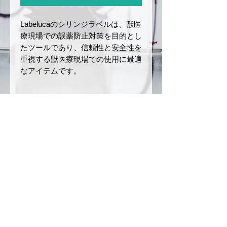
Labelucaのシリンジラベルは、獣医
療現場での誤薬防止対策を目的とし
たツールであり、信頼性と安全性を
重視する獣医療現場での使用に最適
なアイテムです。
商品サイズと仕様
サイズ：幅
12 mm
× 長さ
返品・返金ポリシー
40 mm
ロールの長さ：5 m
お届けした商品に初期不良や破損
商品の配送について
材質：和紙
があった場合、商品到着後7日以
ミシン目あり
内にご連絡ください。未使用・未
ご注文確定後、3〜5営業日以内
注意事項
開封品に限り、返品または交換を
に発送いたします。（銀行振込の
承ります。
場合は、入金を確認後の発送とな
本製品は、誤薬リスクを軽減
お客様のご都合による返品（イメ
ります）
させるためのツールですが、
ージ違い、注文ミスなど）や開封
配送方法は日本郵便（クリックポ
完全な誤薬防止を保証するも