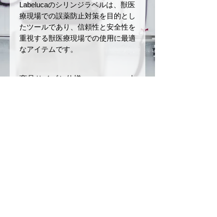
Labelucaのシリンジラベルは、獣医
療現場での誤薬防止対策を目的とし
たツールであり、信頼性と安全性を
重視する獣医療現場での使用に最適
なアイテムです。
商品サイズと仕様
サイズ：幅
12 mm
× 長さ
返品・返金ポリシー
40 mm
ロールの長さ：5 m
お届けした商品に初期不良や破損
商品の配送について
材質：和紙
があった場合、商品到着後7日以
ミシン目あり
内にご連絡ください。未使用・未
ご注文確定後、3〜5営業日以内
注意事項
開封品に限り、返品または交換を
に発送いたします。（銀行振込の
承ります。
場合は、入金を確認後の発送とな
本製品は、誤薬リスクを軽減
お客様のご都合による返品（イメ
ります）
させるためのツールですが、
ージ違い、注文ミスなど）や開封
配送方法は日本郵便（クリックポ
完全な誤薬防止を保証するも
© 2025
by CONSCIOUS
済みまたは使用済みの商品は返品
スト）を利用します。（ご注文内
のではありません。投薬の際
不可事項となりますのでご了承く