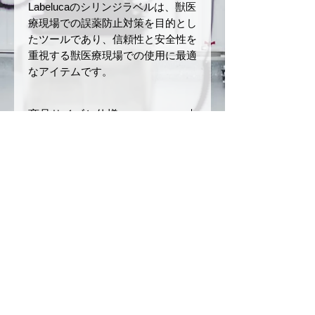
Labelucaのシリンジラベルは、獣医
療現場での誤薬防止対策を目的とし
たツールであり、信頼性と安全性を
重視する獣医療現場での使用に最適
なアイテムです。
商品サイズと仕様
サイズ：幅 15 mm × 長さ 40
返品・返金ポリシー
mm
ロールの長さ：5 m
お届けした商品に初期不良や破損
商品の配送について
材質：和紙
があった場合、商品到着後7日以
色：青（ラベル）、黒（文
内にご連絡ください。未使用・未
ご注文確定後、3〜5営業日以内
字）
注意事項
開封品に限り、返品または交換を
に発送いたします。（銀行振込の
ミシン目あり
承ります。
場合は、入金を確認後の発送とな
本製品は、誤薬リスクを軽減
お客様のご都合による返品（イメ
ります）
させるためのツールですが、
ージ違い、注文ミスなど）や開封
配送方法は日本郵便（クリックポ
完全な誤薬防止を保証するも
© 2025
by CONSCIOUS
済みまたは使用済みの商品は返品
スト）を利用します。（ご注文内
のではありません。投薬の際
不可事項となりますのでご了承く