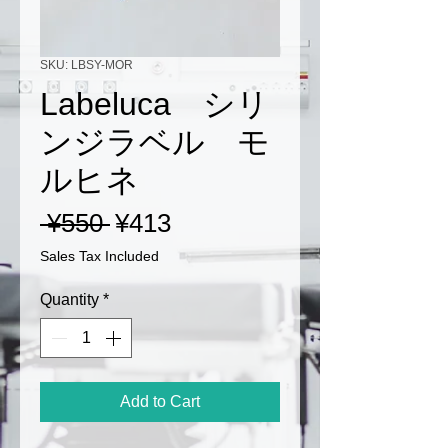
SKU: LBSY-MOR
Labeluca シリ
ンジラベル モ
ルヒネ
Regular
Sale
 ¥550 
¥413
Price
Price
Sales Tax Included
Quantity
*
Add to Cart