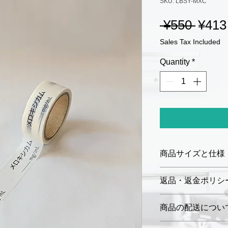
SKU: LBSY-MXC
Regul
 ¥550 
¥413
Price
Sales Tax Included
Quantity
*
商品サイズと仕様
サイズ：幅 15 m
返品・返金ポリシ
ロールの長さ：5
材質：和紙
お届けした商品に
商品の配送につい
ラベル色：白色
商品到着後7日以
文字色：黒
未開封品に限り、
ご注文確定後、3