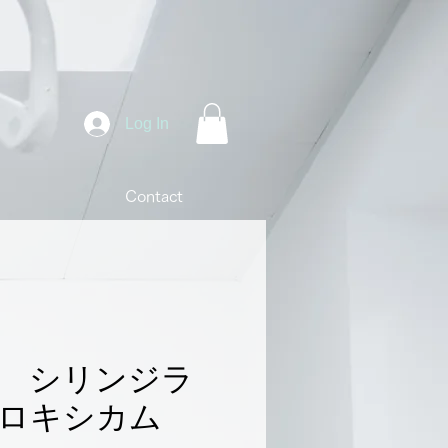
Log In
Contact
uca シリンジラ
ロキシカム