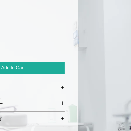
ar
Sale
Price
Add to Cart
m × 長さ 40 mm
ー
 m
初期不良や破損があった場合、
て
内にご連絡ください。未使用・
返品または交換を承ります。
〜5営業日以内に発送いたしま