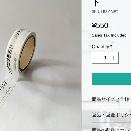
ド
SKU: LBSY-MET
Price
¥550
Sales Tax Included
Quantity
*
商品サイズと仕様
サイズ：幅
12 
返品・返金ポリシ
ロールの長さ：5
材質：和紙
お届けした商品に
商品の配送につい