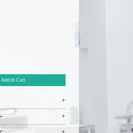
Add to Cart
mm
× 長さ 40 mm
ー
 m
初期不良や破損があった場合、
て