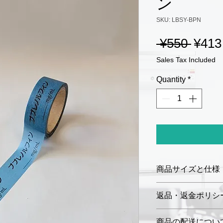
ン
SKU: LBSY-BPN
Regul
 ¥550 
¥413
Price
Sales Tax Included
Quantity
*
商品サイズと仕様
サイズ：幅 15 m
返品・返金ポリシ
ロールの長さ：5
材質：和紙
お届けした商品に
商品の配送につい