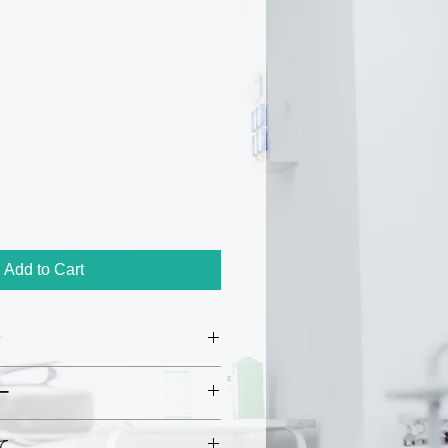
ar
Sale
Price
Add to Cart
m × 長さ 40 mm
ー
 m
初期不良や破損があった場合、
て