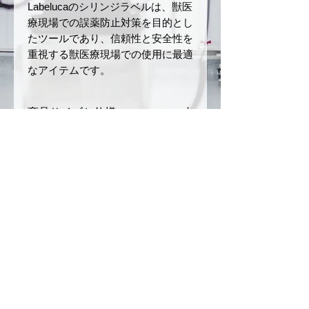
Labelucaのシリンジラベルは、獣医
療現場での誤薬防止対策を目的とし
たツールであり、信頼性と安全性を
重視する獣医療現場での使用に最適
なアイテムです。
商品サイズと仕様
サイズ：幅
12 mm
× 長さ
返品・返金ポリシー
40 mm
ロールの長さ：5 m
お届けした商品に初期不良や破損
商品の配送について
材質：和紙
があった場合、商品到着後7日以
ミシン目あり
内にご連絡ください。未使用・未
ご注文確定後、3〜5営業日以内
注意事項
開封品に限り、返品または交換を
に発送いたします。（銀行振込の
承ります。
場合は、入金を確認後の発送とな
本製品は、誤薬リスクを軽減
お客様のご都合による返品（イメ
ります）
させるためのツールですが、
ージ違い、注文ミスなど）や開封
配送方法は日本郵便（クリックポ
完全な誤薬防止を保証するも
© 2025
by CONSCIOUS
済みまたは使用済みの商品は返品
スト）を利用します。（ご注文内
のではありません。投薬の際
不可事項となりますのでご了承く