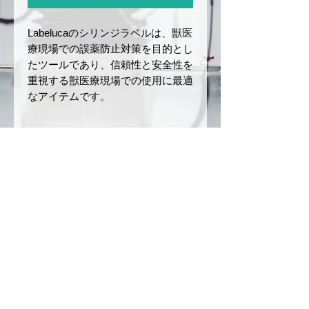
Labelucaのシリンジラベルは、獣医
療現場での誤薬防止対策を目的とし
たツールであり、信頼性と安全性を
重視する獣医療現場での使用に最適
なアイテムです。
商品サイズと仕様
サイズ：幅
12 mm
× 長さ
返品・返金ポリシー
40 mm
ロールの長さ：5 m
お届けした商品に初期不良や破損
商品の配送について
材質：和紙
があった場合、商品到着後7日以
ミシン目あり
内にご連絡ください。未使用・未
ご注文確定後、3〜5営業日以内
注意事項
開封品に限り、返品または交換を
に発送いたします。（銀行振込の
承ります。
場合は、入金を確認後の発送とな
本製品は、誤薬リスクを軽減
お客様のご都合による返品（イメ
ります）
させるためのツールですが、
ージ違い、注文ミスなど）や開封
配送方法は日本郵便（クリックポ
完全な誤薬防止を保証するも