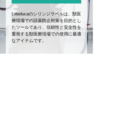
Labelucaのシリンジラベルは、獣医
療現場での誤薬防止対策を目的とし
たツールであり、信頼性と安全性を
重視する獣医療現場での使用に最適
なアイテムです。
商品サイズと仕様
サイズ：幅
12 mm
× 長さ
返品・返金ポリシー
40 mm
ロールの長さ：5 m
お届けした商品に初期不良や破損
商品の配送について
材質：和紙
があった場合、商品到着後7日以
ミシン目あり
内にご連絡ください。未使用・未
ご注文確定後、3〜5営業日以内
注意事項
開封品に限り、返品または交換を
に発送いたします。（銀行振込の
承ります。
場合は、入金を確認後の発送とな
本製品は、誤薬リスクを軽減
お客様のご都合による返品（イメ
ります）
させるためのツールですが、
ージ違い、注文ミスなど）や開封
配送方法は日本郵便（クリックポ
完全な誤薬防止を保証するも