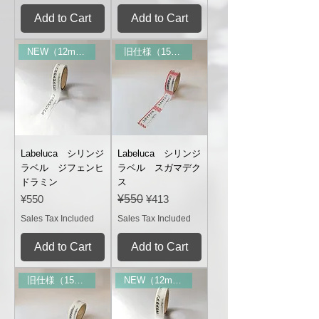
Add to Cart
Add to Cart
NEW（12mm幅）
旧仕様（15mm幅）
Labeluca シリンジ
Labeluca シリンジ
ラベル ジフェンヒ
ラベル スガマデク
ドラミン
ス
Price
Regular Price
Sale Price
¥550
¥550
¥413
Sales Tax Included
Sales Tax Included
Add to Cart
Add to Cart
旧仕様（15mm幅）
NEW（12mm幅）