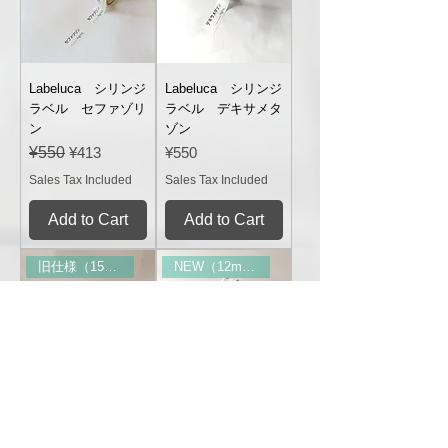
Labeluca シリンジ
Labeluca シリンジ
ラベル セファゾリ
ラベル デキサメタ
ン
ゾン
Regular Price
Sale Price
Price
¥550
¥413
¥550
Sales Tax Included
Sales Tax Included
Add to Cart
Add to Cart
旧仕様（15mm幅）
NEW（12mm幅）
Labeluca シリンジ
Labeluca シリンジ
ラベル デクスメデ
ラベル トラネキサ