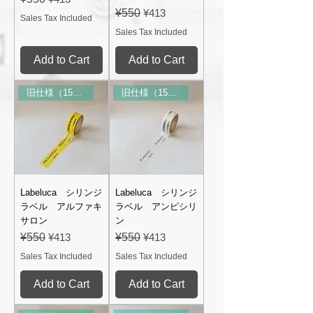
Regular Price
Sale Price
¥550
¥413
Sales Tax Included
Sales Tax Included
Add to Cart
Add to Cart
旧仕様（15mm幅）
旧仕様（15mm幅）
Labeluca シリンジ
Labeluca シリンジ
ラベル アルファキ
ラベル アンピシリ
サロン
ン
Regular Price
Sale Price
Regular Price
Sale Price
¥550
¥413
¥550
¥413
Sales Tax Included
Sales Tax Included
Add to Cart
Add to Cart