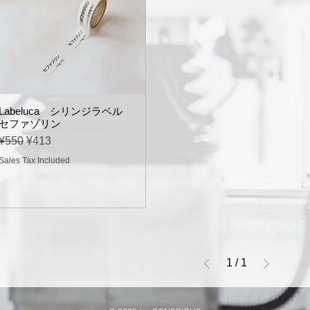
Labeluca シリンジラベル
セファゾリン
Regular Price
Sale Price
¥550
¥413
Sales Tax Included
1
/
1