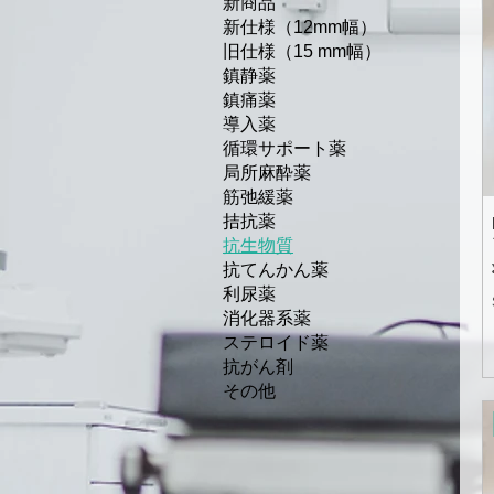
新商品
新仕様（12mm幅）
旧仕様（15 mm幅）
鎮静薬
鎮痛薬
導入薬
循環サポート薬
局所麻酔薬
筋弛緩薬
拮抗薬
抗生物質
抗てんかん薬
利尿薬
消化器系薬
ステロイド薬
抗がん剤
その他