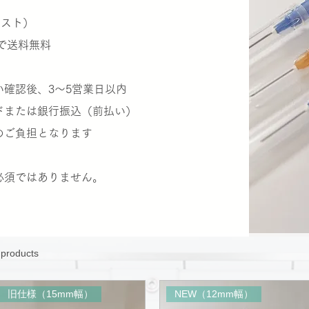
ポスト）
で送料無料
確認後、3〜5営業日以内
ドまたは銀行振込（前払い）
ご負担となります
必須ではありません。
 products
旧仕様（15mm幅）
NEW（12mm幅）