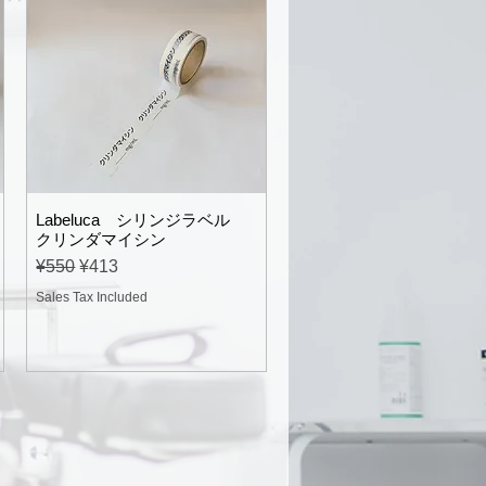
Labeluca シリンジラベル
クリンダマイシン
Regular Price
Sale Price
¥550
¥413
Sales Tax Included