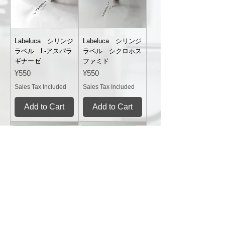
Labeluca シリンジ
Labeluca シリンジ
ラベル L-アスパラ
ラベル シクロホス
ギナーゼ
ファミド
Price
Price
¥550
¥550
Sales Tax Included
Sales Tax Included
Add to Cart
Add to Cart
NEW（12mm幅）
NEW（12mm幅）
Labeluca シリンジ
Labeluca シリンジ
ラベル ドキソルビ
ラベル ビンクリス
シン
チン