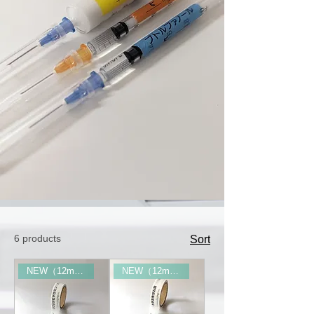
6 products
Sort
NEW（12mm幅）
NEW（12mm幅）