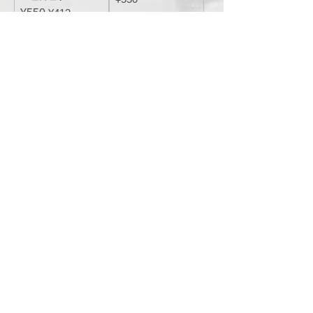
Regular Price
Sale Price
¥550
¥413
Sales Tax Included
Sales Tax Included
Add to Cart
Add to Cart
旧仕様（15mm幅）
旧仕様（15mm幅）
Labeluca シリンジ
Labeluca シリンジ
ラベル 生理食塩水
ラベル 造影剤
Regular Price
Sale Price
Regular Price
Sale Price
¥550
¥413
¥550
¥413
Sales Tax Included
Sales Tax Included
Add to Cart
Add to Cart