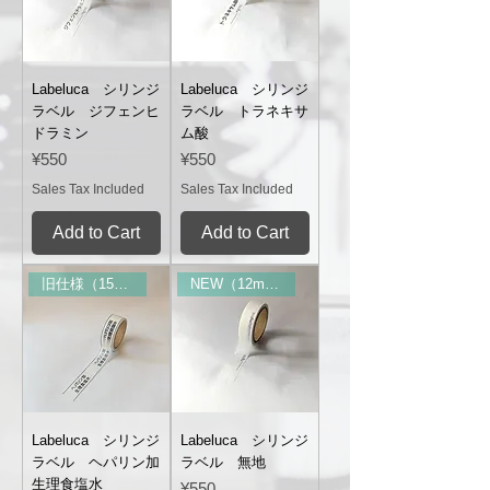
Labeluca シリンジ
Labeluca シリンジ
ラベル ジフェンヒ
ラベル トラネキサ
ドラミン
ム酸
Price
Price
¥550
¥550
Sales Tax Included
Sales Tax Included
Add to Cart
Add to Cart
旧仕様（15mm幅）
NEW（12mm幅）
Labeluca シリンジ
Labeluca シリンジ
ラベル ヘパリン加
ラベル 無地
生理食塩水
Price
¥550